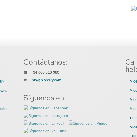
Contáctanos:
Cal
hel
+34 600 016 380
info@plonsky.com
ou?
Víde
3 Great Uses of Videos for Internal Communications
Víde
Síguenos en:
Víde
onido
Víd
Pro
Vid
Turi