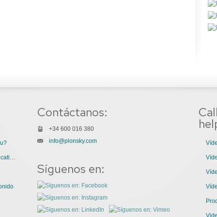
Contáctanos:
Cal
hel
+34 600 016 380
info@plonsky.com
ou?
Víde
3 Great Uses of Videos for Internal Communications
Víde
Síguenos en:
Víde
onido
Víd
Pro
Vid