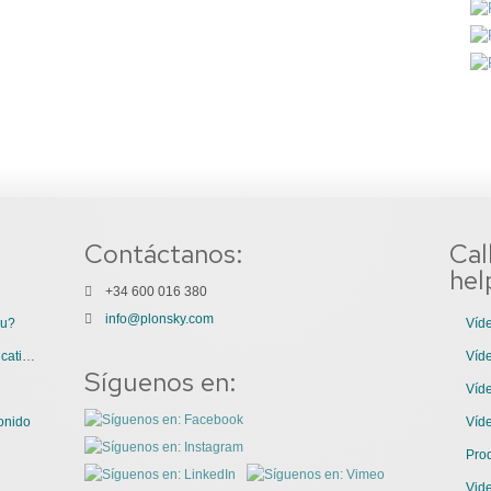
Contáctanos:
Cal
hel
+34 600 016 380
info@plonsky.com
ou?
Víde
3 Great Uses of Videos for Internal Communications
Víde
Síguenos en:
Víde
onido
Víd
Pro
Vid