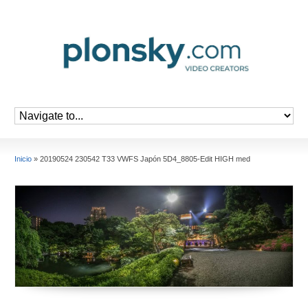
Inicio
»
20190524 230542 T33 VWFS Japón 5D4_8805-Edit HIGH med